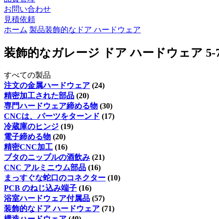
お問い合わせ
見積依頼
ホーム
製品
装飾的なドア ハードウェア
装飾的なガレージ ドア ハードウェア 5
すべての製品
注文の金属ハードウェア
(24)
精密加工された部品
(20)
専門ハードウェア締める物
(30)
CNCは、パーツをターンド
(17)
冷蔵庫のヒンジ
(19)
電子締める物
(20)
精密CNC加工
(16)
ブタのニップルの酒飲み
(21)
CNC アルミニウム部品
(16)
まっすぐな蛇口のコネクター
(10)
PCB のねじ込み端子
(16)
浴室ハードウェア付属品
(57)
装飾的なドア ハードウェア
(71)
構造ハードウェア
(40)