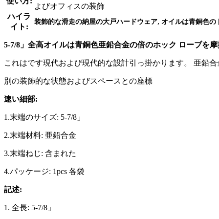
使い方:
よびオフィスの装飾
ハイラ
,
装飾的な滑走の納屋の大戸ハードウェア
オイルは青銅色の
イト:
5-7/8」全高オイルは青銅色亜鉛合金の倍のホック ローブを
これはです現代および現代的な設計引っ掛かります。 亜鉛
別の装飾的な状態およびスペースとの座標
速い細部:
1.末端のサイズ: 5-7/8」
2.末端材料: 亜鉛合金
3.末端ねじ: 含まれた
4.パッケージ: 1pcs 各袋
記述:
1. 全長: 5-7/8」