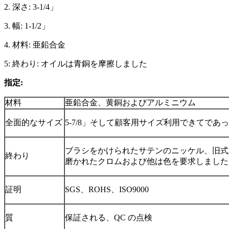
2. 深さ: 3-1/4」
3. 幅: 1-1/2」
4. 材料: 亜鉛合金
5: 終わり: オイルは青銅を摩擦しました
指定:
材料
亜鉛合金、黄銅およびアルミニウム
全面的なサイズ
5-7/8」そして顧客用サイズ利用できてであ
ブラシをかけられたサテンのニッケル、旧式
終わり
磨かれたクロムおよび他は色を要求しました
証明
SGS、ROHS、ISO9000
質
保証される、QC の点検