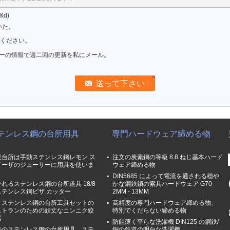
d)
いた。
信ください。
ーの情報で週二回の更新を私にメール。
テンレス鋼の台所用具
専門ハードウェア締める物
業台所は手動ステンレス鋼レモン ス
注文の炭素鋼の等級 8.8 ねじ基本ハード
イーザのジューサーに用具を使いま
ウェア締める物
DIN5685 によって電流を通される穏や
れるステンレス鋼の台所道具 18/8
かな鋼鉄鎖の索具ハードウェア G70
ステンレス鋼ピザ カッター
2MM - 13MM
04 ステンレス鋼の台所工具セットの
高精度の専門ハードウェア締める物、
ストランのための頑丈なニンニク絞
特別でくだらない締める物
器
防蝕薄く平らな洗濯機 DIN125 の鋼鉄/
帯のステンレス鋼の台所用具、ステ
銅の鉄道の明白な洗濯機