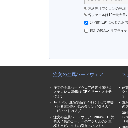
連絡先オプションの詳細 (&
各ファイルは10M最大置
24時間以内に私をご返
最新の製品とサプライヤ
注文の金属ハードウェア
ス
注文の金属ハードウェア産業付属品は
商
ステンレス鋼/鋼鉄 OEM サービスを分
ク
けます
す
1-3/8 の」直径水晶オイルによって摩擦
置か
される青銅色亜鉛合金リング引きのキ
の
ャビネットのノブ
3
注文の金属ハードウェア 128mm CC 黄
レ
色の子供のコーナーのアクリルの列車
り
棒キャビネットの引きのハンドル
世