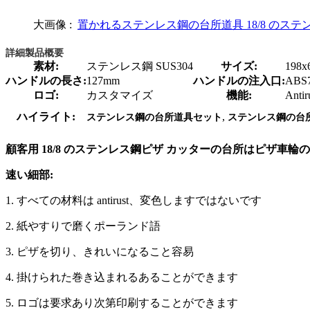
大画像 :
置かれるステンレス鋼の台所道具 18/8 のステ
詳細製品概要
素材:
ステンレス鋼 SUS304
サイズ:
198x
ハンドルの長さ:
127mm
ハンドルの注入口:
ABS
ロゴ:
カスタマイズ
機能:
Ant
,
ハイライト:
ステンレス鋼の台所道具セット
ステンレス鋼の台
顧客用 18/8 のステンレス鋼ピザ カッターの台所はピザ車
速い細部:
1. すべての材料は antirust、変色しますではないです
2. 紙やすりで磨くポーランド語
3. ピザを切り、きれいになること容易
4. 掛けられた巻き込まれるあることができます
5. ロゴは要求あり次第印刷することができます