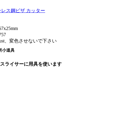
ンレス鋼ピザ カッター
67x25mm
757
irust、変色させないで下さい
所小道具
輪のスライサーに用具を使います