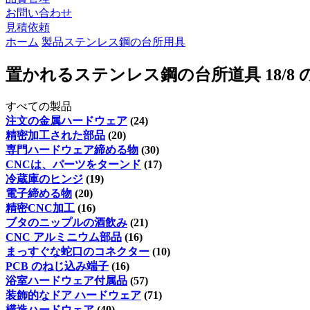
お問い合わせ
見積依頼
ホーム
製品
ステンレス鋼の台所用具
置かれるステンレス鋼の台所道具 18/8
すべての製品
注文の金属ハードウェア
(24)
精密加工された部品
(20)
専門ハードウェア締める物
(30)
CNCは、パーツをターンド
(17)
冷蔵庫のヒンジ
(19)
電子締める物
(20)
精密CNC加工
(16)
ブタのニップルの酒飲み
(21)
CNC アルミニウム部品
(16)
まっすぐな蛇口のコネクター
(10)
PCB のねじ込み端子
(16)
浴室ハードウェア付属品
(57)
装飾的なドア ハードウェア
(71)
構造ハードウェア
(40)