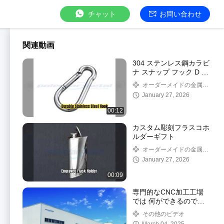
チャット
お問い合わせ
関連動画
304 ステンレス鋼カラビ
ナ スナップ フック D リ
ング
オーダーメイドの金属ハ
ードウェア
January 27, 2026
00:12
カスタム彫刻フラスコホ
ルダーギフト
オーダーメイドの金属ハ
ードウェア
January 27, 2026
00:09
専門的なCNC加工工場
では 何ができるのでし
ょうか?
その他のビデオ