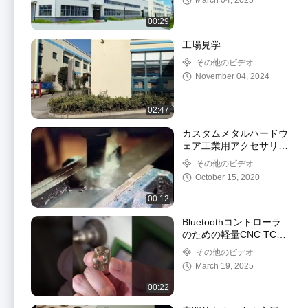
March 04, 2025
00:29
工場見学
その他のビデオ
November 04, 2024
02:47
カスタムメタルハードウ
ェア工業用アクセサリー
パーツステンレス鋼
その他のビデオ
October 15, 2020
00:12
Bluetoothコントローラ
のための軽量CNC TC4
チタン回転小部品をカス
その他のビデオ
タマイズ
March 19, 2025
00:22