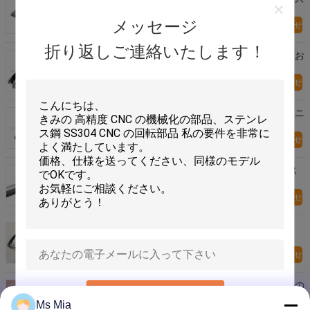
メッセージ
今すぐお問い合わせ
折り返しご連絡いたします！
非ステンレス鋼の台所用具の頑丈なニンニク絞り器お
よびスライサーを付けて下さい
今すぐお問い合わせ
304 のステンレス鋼の台所用具、チョッパーのニンニ
ク絞り器の粉砕機公認 ISO
今すぐお問い合わせ
取り外し可能なステンレス鋼の台所用具/ステンレス
鋼のニンニク絞り器のスクイーザ 19cm 長く
今すぐお問い合わせ
304 のステンレス鋼の台所付属品のニンニクの
Masher 用具の粉砕機のスクイーザ
今すぐお問い合わせ
反傷のステンレス鋼の台所用具、安全ステンレス鋼の
送信
手動缶切り
Ms Mia