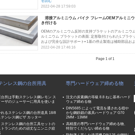
を読む
2022-04-28 17:59:03
溶接アルミニウム バイク フレームOEMアルミニ
き付ける
OEMのアルミニウム反対の支持ブラケットのアルミニウム テ
ルミニウム ブラケットの表面: 定形取付けられたLブラケット T
および完全な設計サポート• 1基の停止製造は補助部品およ
2022-04-28 17:46:16
Page 1 of 1
テンレス鋼の台所用具
専門ハードウェア締める物
業台所は手動ステンレス鋼レモン ス
注文の炭素鋼の等級 8.8 ねじ基本ハード
イーザのジューサーに用具を使いま
ウェア締める物
DIN5685 によって電流を通される穏や
れるステンレス鋼の台所道具 18/8
かな鋼鉄鎖の索具ハードウェア G70
ステンレス鋼ピザ カッター
2MM - 13MM
04 ステンレス鋼の台所工具セットの
高精度の専門ハードウェア締める物、
ストランのための頑丈なニンニク絞
特別でくだらない締める物
器