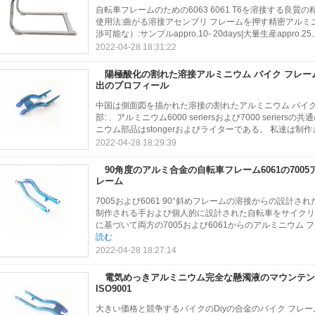
自転車フレームのための6063 6061 T6を溶接する良質
使用法:曲がる溶接アセンブリ フレームを押す精密アルミニ
渉可能な）:サンプルappro.10- 20days|大量生産appro.25..
2022-04-28 18:31:22
陽極酸化の割れた溶接アルミニウム バイク フレーム
出のプロフィール
中国は側面図を描かれた溶接の割れたアルミニウム バイク 
部: 、アルミニウム6000 seriersおよび7000 ser
ニウム部品はstongerおよびライターである。 私達は制作さ
2022-04-28 18:29:39
90角度のアルミ合金の自転車フレーム6061の7005
レーム
7005および6061 90°斜めフレームの溶接からの設計さ
制作される手および個人的に設計された自転車をサイクリ
に基づいて両方の7005および6061からのアルミニウム 
読む
2022-04-28 18:27:14
電気めっきアルミニウム完全な懸濁液のマウンテン 
ISO9001
大きい価格と競争するバイクのDiyの合金のバイク フレ