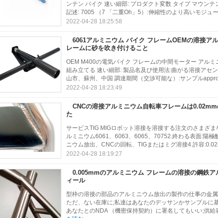
ンテン バイク 速い細部: プロダクト変数 タイプ マウンテン 
記述: 7005 （7 「二重Oh」5）:伸縮性のより高いモジュー
2022-04-28 18:25:58
6061アルミニウム バイク フレームOEMの溶接ア
レームに砂を吹き付けること
OEM M400の電気バイク フレームの中間モーター アルミニ
組み立てる 速い細部: 製品名及び使用法:曲がる溶接アセ
山市、蘇州、中国 調達期間（交渉可能な）:サンプルappro.10
2022-04-28 18:23:49
CNCの溶接アルミニウム自転車フレームは0.02m
た
サービスTIG MIGロボット溶接を溶接する注文のさまざまな
ルミニウム6061、6063、6065、70752.終わる表面
ニウム放出、CNCの回転、TIGまたはミグ溶接4.許容:0.02m
2022-04-28 18:19:27
0.005mmのアルミニウム フレームの溶接の鋼鉄
ィール
型枠の溶接の部品のアルミニウム放出の製作の仕事の金属箱
ただ、ない在庫に;私達はあなたのデッサンかサンプルに
あなたとのNDA （機密保持契約）に署名してもいい;供給容量:月