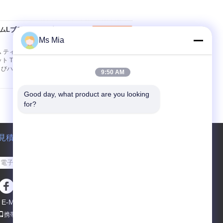
ウムLブラケットに砂を吹
連絡先
Ms Mia
ィグ溶接 プロセス サービス 速い細部: OEMア
riaggleブラケット 角カッコ 記述: • 設計援助
びハードウェア海...
続きを読む
9:50 AM
Good day, what product are you looking 
for?
見積依頼
送って下さい
E-Mail
サイトマップ
|
携帯サイト