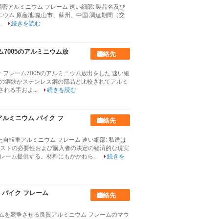
の精密アルミニウム フレーム 速い細部: 製品名及び
ウム 原産地:崑山市、蘇州、中国 調達期間（交
.
続きを読む
7005のアルミニウム放
連絡先
フレーム7005のアルミニウム放出をした 速い細
iersの共通の鋼鉄かステンレス鋼の部品と比較されてアルミ
れる手およ...
続きを読む
アルミニウム バイク フ
連絡先
れた自転車アルミニウム フレーム 速い細部: 私達は
ストの必要性および購入者の決定の経済的な現実
フレーム提供する。材料にもかかわら...
続きを
バイク フレーム
連絡先
ームを競争させる良質アルミニウム フレームのマウ