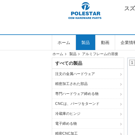
スズ
ホーム
製品
動画
企業情
ホーム
製品
アルミフレームの溶接
すべての製品
1
注文の金属ハードウェア
精密加工された部品
専門ハードウェア締める物
CNCは、パーツをターンド
冷蔵庫のヒンジ
電子締める物
精密CNC加工