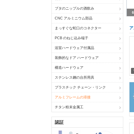
陽
ブタのニップルの酒飲み
CNC アルミニウム部品
ア
まっすぐな蛇口のコネクター
PCB のねじ込み端子
浴室ハードウェア付属品
装飾的なドア ハードウェア
構造ハードウェア
ステンレス鋼の台所用具
プラスチック チェーン・リンク
アルミフレームの溶接
チタン粉末金属工
認証