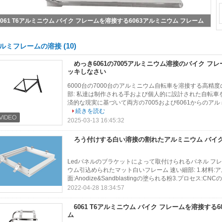
極酸化の割れた溶接アルミニウム バイク フレーム7005のアルミニウム放出のプ
ロフィール
(10)
ルミフレームの溶接
めっき6061の7005アルミニウム溶接のバイク フ
ッキしなさい
6000台の7000台のアルミニウム自転車を溶接する高精
部: 私達は制作される手および個人的に設計された自転
済的な現実に基づいて両方の7005および6061からのアル
続きを読む
2025-03-13 16:45:32
ろう付けする白い溶接の割れたアルミニウム バイク フ
Ledパネルのブラケットによって取付けられるパネル フ
ウム引込められたマット白いフレーム 速い細部: 1.材料:アル
面:Anodize&Sandblastingの塗られる粉3.プロセス:CNCの回
2022-04-28 18:34:57
6061 T6アルミニウム バイク フレームを溶接する
ム