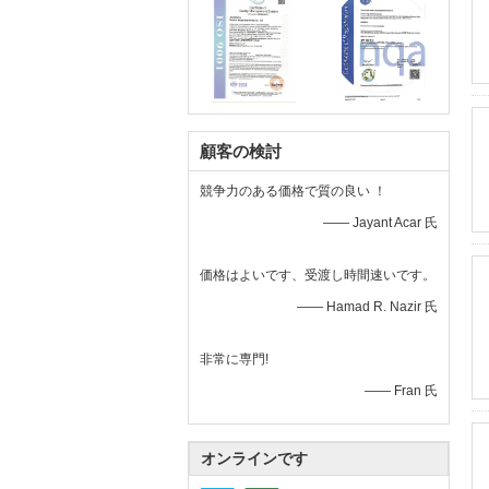
顧客の検討
競争力のある価格で質の良い ！
—— Jayant Acar 氏
価格はよいです、受渡し時間速いです。
—— Hamad R. Nazir 氏
非常に専門!
—— Fran 氏
オンラインです