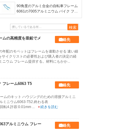
出のプロフィール
90角度のアルミ合金の自転車フレーム
6061の7005アルミニウム バイク フレ
ーム
レームの高精度を亜鉛でメ
連絡先
度の年配のモペットはフレームを連動させる 速い細
車をサイクリストの必要性および購入者の決定の経
ミニウム フレーム提供する。材料にもかか...
レーム6063 T5
連絡先
レームのキット ハウジングのための溶接アルミニ
ミニウム6063-T52.終わる表
転4.許容:0.01mm ...
続きを読む
6063アルミニウム フレー
連絡先