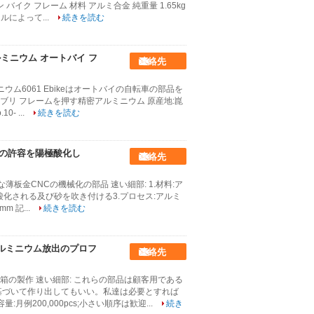
バイク フレーム 材料 アルミ合金 純重量 1.65kg
ルによって...
続きを読む
ルミニウム オートバイ フ
連絡先
ウム6061 Ebikeはオートバイの自転車の部品を
ンブリ フレームを押す精密アルミニウム 原産地:崑
- ...
続きを読む
mの許容を陽極酸化し
連絡先
薄板金CNCの機械化の部品 速い細部: 1.材料:ア
:陽極酸化される及び砂を吹き付ける3.プロセス:アルミ
m 記...
続きを読む
アルミニウム放出のプロフ
連絡先
の製作 速い細部: これらの部品は顧客用である
基づいて作り出してもいい。私達は必要とすれば
例200,000pcs;小さい順序は歓迎...
続き