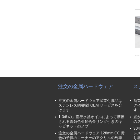
注文の金属ハードウェア
ス
注文の金属ハードウェア産業付属品は
商
ステンレス鋼/鋼鉄 OEM サービスを分
ク
けます
す
1-3/8 の」直径水晶オイルによって摩擦
置か
される青銅色亜鉛合金リング引きのキ
の
ャビネットのノブ
3
注文の金属ハードウェア 128mm CC 黄
レ
色の子供のコーナーのアクリルの列車
り