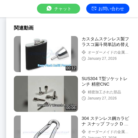
チャット
お問い合わせ
関連動画
カスタムステンレス製フ
ラスコ漏斗簡単詰め替え
オーダーメイドの金属ハ
ードウェア
January 27, 2026
00:12
SUS304 T型ソケットレ
ンチ 精密CNC
精密加工された部品
January 27, 2026
00:06
304 ステンレス鋼カラビ
ナ スナップ フック D リ
ング
オーダーメイドの金属ハ
ードウェア