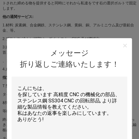
トされた締める物を提供すると同時にそれから私達をです右の選択ボルトで固定
します。
他の通関サービス:
1.材料: 炭素鋼、合金鋼鉄、ステンレス鋼、黄銅、銅、アルミニウム及び亜鉛合
金、等。
2.プロセス: 冷たい頭部は、ダイ カスト、CNC 及び機械化。
3.頭部: 六角形、六角形のフランジ、六角形のソケット、粥のヘッド正方形の
メッセージ
首、監視柵、正方形、T ヘッドのさら穴を開けられる平たい箱
、コップ、等。
折り返しご連絡いたします！
4.糸: 顧客のデッサンまたはサンプルに従うさまざまな糸。
指定:
T 型ボルト、ハンマーのフック・ボルト、T ねじ、シュモクザメねじ
タイプ: 20/12、38/17、40/22、50/30
材料: 304SS、316SS の炭素鋼。
等級: A2-50、A2-70; A4-50、A4-70 のクラス 4.6、4.8、8.8
終わり: 黒い酸化物のコーティング、黄色い亜鉛とのめっき、白い亜鉛とのめっ
き、青および白い亜鉛、黒い亜鉛、電流を通される熱すくい電流を通される真鍮
板めっきされるクロムめっき Dacrome とのめっきとのめっき
タイプ: 20/12、38/17、40/22、41/22、50/30