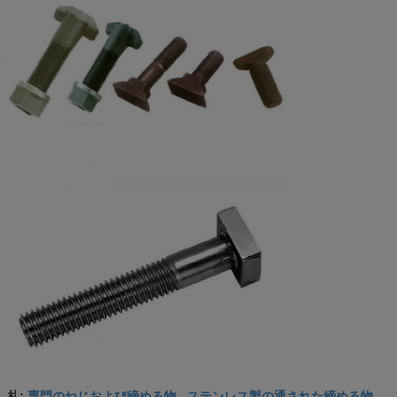
専門のねじおよび締める物
ステンレス製の通された締める物
札:
,
,