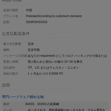
起源の場所:
中国
ブランド名:
Polestar/According to customer's demand
証明:
ISO/ROHS/SGS
お支払配送条件
最小注文数量:
交渉
価格:
交渉可能
パッケージの詳細:
あなたの requirment としてバルク パッキングか小箱または
受渡し時間:
受け取られた前払いの後の 10~30 仕事日
支払条件:
T/T、L/C またはウェスタン・ユニオン
供給の能力:
1 ヶ月あたりの 3,000K PC
説明
専門ハードウェア締める物
素材:
304SS、316SS の炭素鋼
メッキ:
、めっきされる、亜鉛真鍮板はめっきされる、クロム電流を