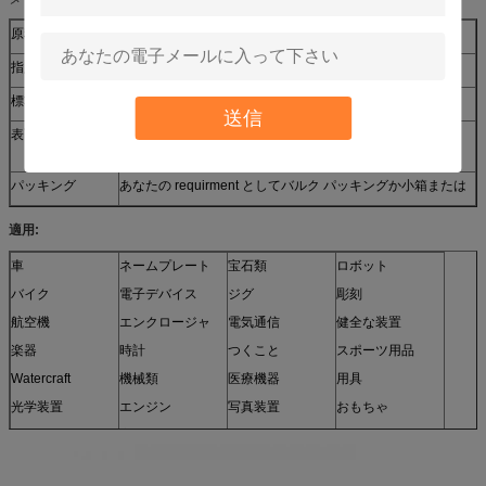
原料
炭素鋼、ステンレス鋼
指定
顧客の条件に従うさまざまな形のサイズ
標準
ISO、DIN、ANSI、JIS、標準外 BS
送信
表面
電流を通される（色のさまざま）、リン酸で処理する
dacromet、黒くされる
パッキング
あなたの requirment としてバルク パッキングか小箱または
適用:
車
ネームプレート
宝石類
ロボット
バイク
電子デバイス
ジグ
彫刻
航空機
エンクロージャ
電気通信
健全な装置
楽器
時計
つくこと
スポーツ用品
Watercraft
機械類
医療機器
用具
光学装置
エンジン
写真装置
おもちゃ
センサー
家具
そして多く
モデル