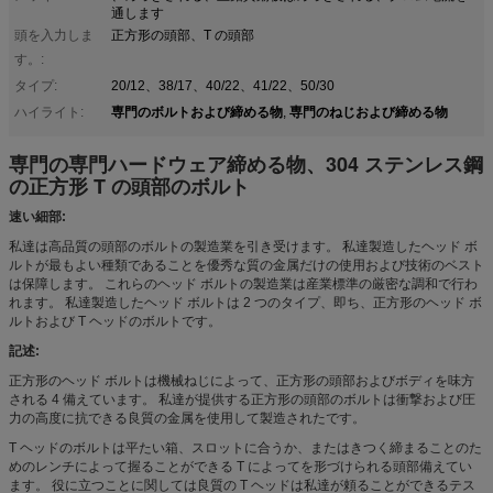
通します
頭を入力しま
正方形の頭部、T の頭部
す。:
タイプ:
20/12、38/17、40/22、41/22、50/30
専門のボルトおよび締める物
専門のねじおよび締める物
ハイライト:
,
専門の専門ハードウェア締める物、304 ステンレス鋼
の正方形 T の頭部のボルト
速い細部:
私達は高品質の頭部のボルトの製造業を引き受けます。 私達製造したヘッド ボ
ルトが最もよい種類であることを優秀な質の金属だけの使用および技術のベスト
は保障します。 これらのヘッド ボルトの製造業は産業標準の厳密な調和で行わ
れます。 私達製造したヘッド ボルトは 2 つのタイプ、即ち、正方形のヘッド ボ
ルトおよび T ヘッドのボルトです。
記述:
正方形のヘッド ボルトは機械ねじによって、正方形の頭部およびボディを味方
される 4 備えています。 私達が提供する正方形の頭部のボルトは衝撃および圧
力の高度に抗できる良質の金属を使用して製造されたです。
T ヘッドのボルトは平たい箱、スロットに合うか、またはきつく締まることのた
めのレンチによって握ることができる T によってを形づけられる頭部備えてい
ます。 役に立つことに関しては良質の T ヘッドは私達が頼ることができるテス