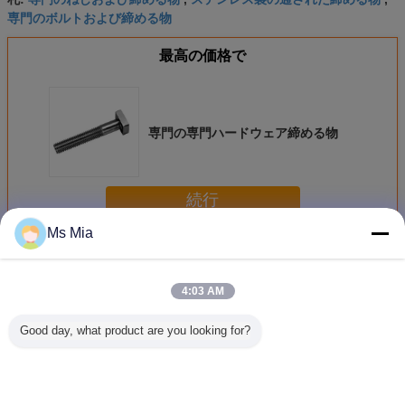
専門のボルトおよび締める物
最高の価格で
専門の専門ハードウェア締める物
続行
Ms Mia
専門ハードウェア締める物
多く
4:03 AM
Good day, what product are you looking for?
防蝕薄く平らな洗
高精度の専門ハー
ISO の専門ハード
耐久の専
濯機 DIN125 の鋼
ドウェア締める
ウェア締める物
ウェア締
鉄/銅の鉄道の明白
物、特別でくだら
M3 の真鍮ミラー/
高精度 C
な洗濯機
ない締める物
ヘッド木製ねじの
械化のた
あたりで細長い穴
ンレス