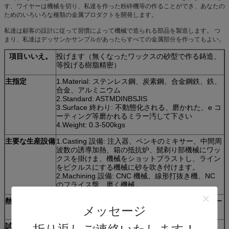
す、ワイヤーは機械を切り、私達を作った粉砕機等の作ることができ、あなたの
ためのいろいろな種類の金属プロダクトを開発します。
私達は顧客の設計に従って習慣によって機械で造られる部品を製造します。 つ
まり、私達はデッサンかサンプルがあったらすべての金属部分を作ってもよい。
項目いいえ。
投げます（無くなったワックスの砂型で作る鋳造、
等投げる樹脂精密）
主指定
1.Material: ステンレス鋼、炭素鋼、合金鋼鉄、鉄、
合金、アルミニウム
2.Standard: ASTMDINBSJIS
3.Surface 終わり: 不動態化される、磨かれた、e コ
ーティング等磨かれるミラー汚して下さい
4.Weight: 0.3-500kgs
主要な生産設備
1.Casting 設備: 注入器、ペンキのミキサー、中間周
波数の誘導加熱、箱の抵抗炉、髭剃り部機械にワッ
クスを掛けま、機械をショットブラストし、ライン
をピクルスにする機械に砂を吹き付けます。
2.Machining 設備: CNC 機械、線形打抜き機、NC
のフライス盤、磨く機械。
熱処理
、termpering アニールし、癒やし、堅実なソリュー
メッセージ
ション正常化します。
試験設備
分光計、抗張テスト機械、硬度テスト機械、