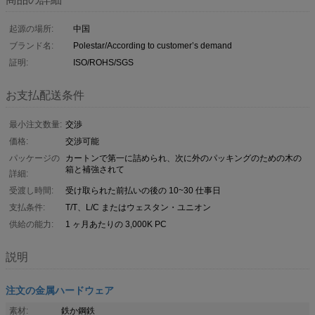
起源の場所:
中国
ブランド名:
Polestar/According to customer’s demand
証明:
ISO/ROHS/SGS
お支払配送条件
最小注文数量:
交渉
価格:
交渉可能
パッケージの
カートンで第一に詰められ、次に外のパッキングのための木の
箱と補強されて
詳細:
受渡し時間:
受け取られた前払いの後の 10~30 仕事日
支払条件:
T/T、L/C またはウェスタン・ユニオン
供給の能力:
1 ヶ月あたりの 3,000K PC
説明
注文の金属ハードウェア
素材:
鉄か鋼鉄