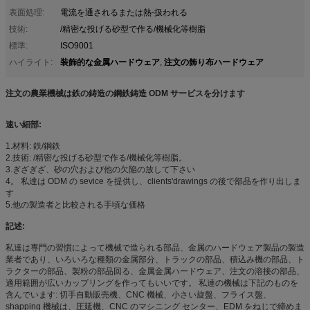
表面処理:
電流を通されるまたは熱-扱われる
技術:
/精密な投げる砂型で作る/機械化等樹脂
標準:
ISO9001
装飾的な金属ハードウェア
注文の飾り布ハードウェア
ハイライト:
,
注文の農業機械は鉄の鋳造の鋼鉄鋳造 ODM サービスを分けます
速い細部:
1.材料: 鉄/鋼鉄
2.技術: /精密な投げる砂型で作る/機械化等樹脂。
3.ぎざぎざ、砂の穴および他の欠陥の放して下さい
4。 私達は ODM の sevice を提供し、clients'drawings の後で部品を作り出しま
す
5.他の製造者と比較される手頃な価格
記述:
私達は専門の習慣によって機械で造られる部品、金属のハードウェア製品の製造
業者であり、いろいろな種類の金属部分、トラックの部品、積込み機の部品、ト
ラクターの部品、製粉の部品回る、金属金属ハードウェア、注文の溶接の部品、
適用範囲が広いカップリングを作ってもいいです。 私達の機械は下記のものを
含んでいます: 切手自動販売機、CNC 機械、小さい旋盤、フライス盤、
shapping 機械は、圧延機、CNC のマシニング センター、EDM をねじで締めま