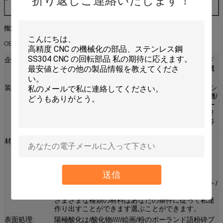
折り返しご連絡いたします！
mircoscope。
指定:
OEM/ODM サービス
企業:
等を印刷する機械類、電子工学、自動装置、ハード
ウェア、自動車、コンピュータ、化学薬品、医療機
器、防衛。
装置の機能:
CNC の旋盤/旋盤/Machines/CNC の曲がる機械/マシ
ニング センター/粉砕機/フライス盤/回転機械溶接機/
打抜き機のせん断する自動 Lathes/CNC はワイヤー
切口レーザーの切口/機械/磨く機械/結合された処理
機械および他に溝を堀る打つ機械プロセス用機器等
を専門にしました。
材料の機能:
アルミ合金: 5052/6061/6063/2017/7075 等。
黄銅: H59/3602/2604/H62/等。
銅/青銅
ステンレス鋼: 201/202/303/304/316/412 等。
送信
鋼鉄合金: 炭素鋼は/鋼鉄等死にます。
他の特別な材料: ルーサイト/ナイロン/ベークライト/
プラスチック等。
さまざまな種類の材料はあなたの条件に従って私達
作り出すことができます選ぶことができます。
表面処理:
陽極酸化は/酸化物/////絵画/粉のポーランド語粉砕ブ