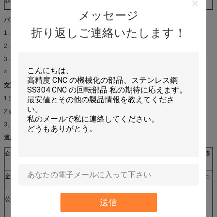
メッセージ
パッケージ:
折り返しご連絡いたします！
1. ねじの有無にかかわらず個々の polybag の中の各部分、
2. 内部箱の中のある特定の部分
3. パレットの有無にかかわらず外部のカートンの中のある特定の箱。
4. カスタマイズされた包装はまた実行可能です
交通機関:
1.道順序: DHL/EMS/Fedex/TNT/UPS
2.多く順序: による海または空気。
3。 他の方法はあなたの必要性によって決まります
適用:
企業
スーパーマーケット、排他的な代理店、チェーン店、大規模
な販売、レストラン、旅行会社、薬学。
金融機関
銀行、交渉可能な保証、資金、保険会社、質屋、テレコミュ
ニケーション、郵便局、病院、学校
公共の場
地下鉄、空港、場所、給油所、通行料の場所、本屋、公園、
送信
展覧会場、競技場、博物館、会議場