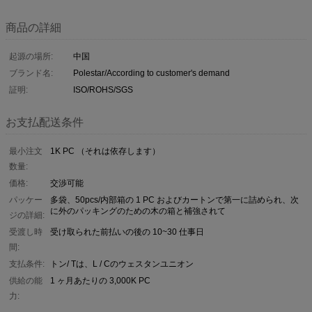
商品の詳細
起源の場所:
中国
ブランド名:
Polestar/According to customer's demand
証明:
ISO/ROHS/SGS
お支払配送条件
最小注文
1K PC （それは依存します）
数量:
価格:
交渉可能
パッケー
多袋、50pcs/内部箱の 1 PC およびカートンで第一に詰められ、次
に外のパッキングのための木の箱と補強されて
ジの詳細:
受渡し時
受け取られた前払いの後の 10~30 仕事日
間:
支払条件:
トン/ Tは、L / Cのウェスタンユニオン
供給の能
1 ヶ月あたりの 3,000K PC
力: