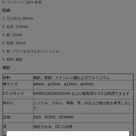
4.パッケージ: 1pcs 各袋
記述:
1. 穴の中心: 96mm
2. 全長: 115mm
3. 幅: 10mm
4. 投射: 30mm
5. 色: ブラシをかけられたニッケル
6. 材料: 鋼鉄
指定:
材料
鋼鉄、黄銅、ステンレス鋼およびアルミニウム
棒サイズ
φ8mm、φ10mm、φ12mm、φ14mm
CC のサイズ
64/96/128/160/192mm および顧客用 C CS は利用できます
終わり
ニッケル、クロム、黄銅、黒、白および他は色を要求しまし
た
証明
SGS、ROHS、ISO9000
質
保証される、QC の点検
設計
カスタマイズされたロゴは非常にまたは OEM 歓迎されます