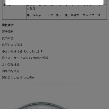
催し物
映画館、適性ホール、カントリー クラブ、クラブ、マッサー
ジ部屋、
棒、喫茶店、インターネット棒、美容室、ゴルフ コース
比較優位
:
競争価格
質の承認
保証および保証
小さい順序は受け入れられます
最もよいサービスおよび敏速な配達
よい製品性能
国際的な承認
製造業者の金持ちの経験