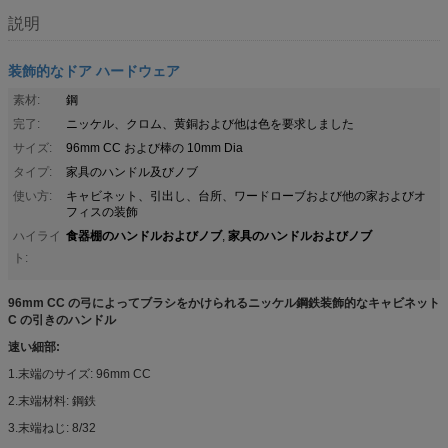
説明
装飾的なドア ハードウェア
素材:
鋼
完了:
ニッケル、クロム、黄銅および他は色を要求しました
サイズ:
96mm CC および棒の 10mm Dia
タイプ:
家具のハンドル及びノブ
使い方:
キャビネット、引出し、台所、ワードローブおよび他の家およびオ
フィスの装飾
食器棚のハンドルおよびノブ
家具のハンドルおよびノブ
ハイライ
,
ト:
96mm CC の弓によってブラシをかけられるニッケル鋼鉄装飾的なキャビネット
C の引きのハンドル
速い細部:
1.末端のサイズ: 96mm CC
2.末端材料: 鋼鉄
3.末端ねじ: 8/32