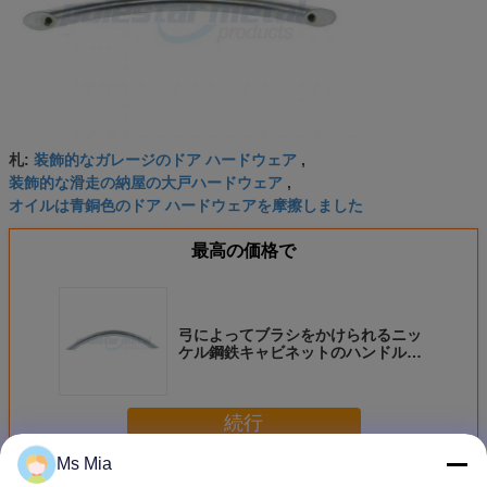
装飾的なガレージのドア ハードウェア
札:
,
装飾的な滑走の納屋の大戸ハードウェア
,
オイルは青銅色のドア ハードウェアを摩擦しました
最高の価格で
弓によってブラシをかけられるニッ
ケル鋼鉄キャビネットのハンドルお
よびノブの 96mm CC のキャビネッ
ト C の引きのハンドル
続行
Ms Mia
装飾的なドア ハードウェア
多く