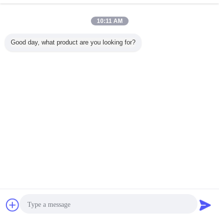
10:11 AM
Good day, what product are you looking for?
黒い固体真鍮の装
円形の滑走の戸棚
旧式で黒い鋼鉄装
1"ホテル
飾的なドア ハード
ドア指の引き
飾的なドア ハード
ボール・
ウェア現代的な平
62mm の旧式なク
ウェア、2000mm
の内部の
屋建家屋の戸当た
ロム ステンレス鋼
の滑走の納屋の大
黒いドア 
り
戸ハードウェア
ェア調節
ライ
言語を変えて下さい
Japanese
ホーム
|
わたしたち に つい て
|
連絡 ください
|
地図
|
Privacy Policy
デスクトップの眺め
Copyright © 2015 - 2026 SUZHOU POLESTAR METAL PRODUCTS CO., LTD.
All rights reserved.
チャット
見積依頼