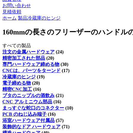
お問い合わせ
見積依頼
ホーム
製品
冷蔵庫のヒンジ
160mmの長さのフリーザーのハンドル
すべての製品
注文の金属ハードウェア
(24)
精密加工された部品
(20)
専門ハードウェア締める物
(30)
CNCは、パーツをターンド
(17)
冷蔵庫のヒンジ
(19)
電子締める物
(20)
精密CNC加工
(16)
ブタのニップルの酒飲み
(21)
CNC アルミニウム部品
(16)
まっすぐな蛇口のコネクター
(10)
PCB のねじ込み端子
(16)
浴室ハードウェア付属品
(57)
装飾的なドア ハードウェア
(71)
構造ハードウェア
(40)