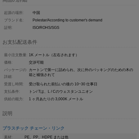
起源の場所:
中国
ブランド名:
Polestar/According to customer's demand
証明:
ISO/ROHS/SGS
お支払配送条件
最小注文数量:
1K メートル（左右されます）
価格:
交渉可能
パッケージの
カートンで第一に詰められ、次に外のパッキングのための木の
箱と補強されて
詳細:
受渡し時間:
受け取られた前払いの後の 10~30 仕事日
支払条件:
トン/ Tは、L / Cのウェスタンユニオン
供給の能力:
1 ヶ月あたりの 3,000K メートル
説明
プラスチック チェーン・リンク
素材:
PE、PP、HDPE または他