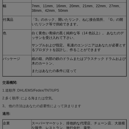
幅
7mm、11mm、16mm、20mm、21mm、22mm、27mm、
38mm、42mm、50mm
付属品
「S」のホック、開いたリンク、ねじ接合箇所、「G」の開
いたリンク等で供給できます。
色
白く黄色い青緑の黒く純粋な等（14 色以上）。 あなたのデ
ッサンを受け入れて下さい、
サンプルおよび指定。 私達のエンジニアはあなたが必要とす
るプロダクトを設計し、作ることができます
パッケージ
紙の箱、内部の鉄のドラムまたはプラスチック ドラムおよび
木のカートン、
またはあなたの条件に従って
交通機関:
1.道順序: DHL/EMS/Fedex/TNT/UPS
2.多く順序: による海または空気。
3。 他の方法はあなたの必要性によって決まります
適用:
企業
スーパーマーケット、排他的な代理店、チェーン店、大規模
な販売、レストラン、旅行会社、薬学。