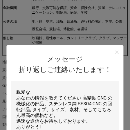
金融機関
銀行、交渉可能な保証、資金、保険会社、質屋、テレコミュ
ニケーション、郵便局、病院、学校
公共の場
地下鉄、空港、場所、給油所、通行料の場所、本屋、公園、
展覧会場、競技場、博物館、会議場
催し物
映画館、適性ホール、カントリー クラブ、クラブ、マッサー
ジ部屋、
棒、喫茶店、インターネット棒、美容室、ゴルフ コース
メッセージ
比較優位
:
折り返しご連絡いたします！
競争価格
質の承認
保証および保証
小さい順序は受け入れられます
最もよいサービスおよび敏速な配達
よい製品性能
国際的な承認
製造業者の金持ちの経験