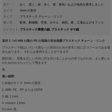
完了:
白く、黒く、緑、赤く、青、黄色いおよび他色を要求しました
サイズ:
3mm の直径
タイプ:
プラスチック チェーン・リンク
使い方:
駐車、動物園、空港、ホテル、病院、家、工場およびオフィス
プラスチック障壁の鎖
プラスチック ギヤ鎖
ハイライト:
,
直径 3 つの MM の黒の PE の道路の安全保護プラスチック チェーン・リンク
プラスチック鎖はいろいろ異なった状況のための非常に役に立つツールである場
合もあります。 それらは使用することができます
庭区域に、群集を正しい方向に印を付けることからの何でものため、また更に a
のためのおもちゃとして導きます
鳥。
速い細部:
1.末端のサイズ: 3mm の直径
2. 材料: PE、PP または HDPE
3. 幅: 11mm
4. Inseam: 13mm
5.Color: 黒