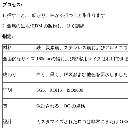
プロセス:
1. 押すこと: 、転がり、曲がる打つこと形作ります
2. 金属の生地: EDM の製粉し、ひく訓練
指定:
材料
鉄、炭素鋼、ステンレス鋼およびアルミニウ
全面的なサイズ
160mm の幅および顧客用サイズは利用でき
終わり
白く、黒く、銀製および他色を要求しました
証明
SGS、ROHS、ISO9000
質
保証される、QC の点検
設計
カスタマイズされたロゴは非常にまたは OE