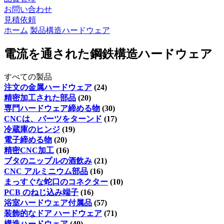
お問い合わせ
見積依頼
ホーム
製品
構造ハードウェア
電流を通された鋼鉄構造ハードウェア
すべての製品
注文の金属ハードウェア
(24)
精密加工された部品
(20)
専門ハードウェア締める物
(30)
CNCは、パーツをターンド
(17)
冷蔵庫のヒンジ
(19)
電子締める物
(20)
精密CNC加工
(16)
ブタのニップルの酒飲み
(21)
CNC アルミニウム部品
(16)
まっすぐな蛇口のコネクター
(10)
PCB のねじ込み端子
(16)
浴室ハードウェア付属品
(57)
装飾的なドア ハードウェア
(71)
構造ハードウェア
(40)