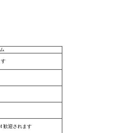
ム
ます
M 歓迎されます