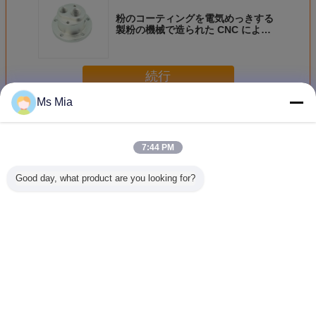
粉のコーティングを電気めっきする
製粉の機械で造られた CNC によっ
て回される部品
続行
Ms Mia
CNCは、パーツをターンド
多く
7:44 PM
Good day, what product are you looking for?
回る CNC を溶接
黄色い CNC は部
120mm 中立精密
回る RC
する鋭いワイヤー
品によって陽極酸
な CNC の回転部
プターの Ca
EDM は電動機の
化されたアルミニ
品、旋盤 CNC の
の場合 C
予備品 RC 車を分
ウムを車体のため
機械化の部品
盤の鋳造
けます
の 6061 T6 回しま
の集まを
した
言語を変えて下さい
Japanese