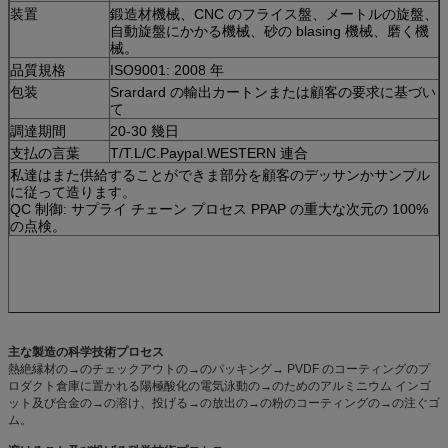
装置
鍛造材機械、CNC のフライス盤、メートルの旋盤、
自動旋盤にかかる機械、砂の blasing 機械、磨く機
械。
品質規格
ISO9001: 2008 年
包装
Srardard の輸出カートンまたは顧客の要求に基づい
て
調達期間
20-30 幾日
支払の言葉
T/T.L/C.Paypal.WESTERN 連合
私達はまた供給することができま部分を顧客のデッサンかサンプル
に従って造ります。
QC 制御: サプライ チェーン プロセス PPAP の重大な次元の 100%
の点検。
主な製造の科学技術プロセス
熱絶縁材の→のチェックアウトの→のパッキング→ PVDF のコーティングのプ
ロダクト倉庫に置かれる陽極酸化の電気泳動の→のためのアルミニウム インゴ
ット及び合金の→の溶け、投げる→の放出の→の粉のコーティングの→の注ぐゴ
ム。