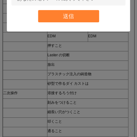
CNC の曲がる機械
曲がること
送信
ドリル機械
あくこと
ボーリング機械
ジグ ボーリング
EDM
EDM
押すこと
Laster の切断
放出
プラスチック注入の鋳造物
砂型で作るダイ カストは
二次操作
溶接するろう付け
刻みをつけること
細長い穴がつくこと
叩くこと
通ること