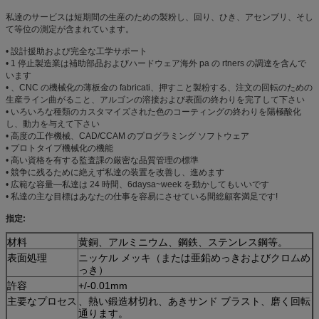
私達のサービスは短期間の生産のための製粉し、回り、ひき、アセンブリ、そし
て等位の測定が含まれています。
• 設計援助および完全な工学サポート
• 1 停止製造業は補助部品およびハードウェア海外 pa の rtners の調達を含んで
います
• 、CNC の機械化の薄板金の fabricati、押すこと製粉する、注文の回転のための
生産ライン曲がること、アルゴンの溶接および表面の終わりを完了して下さい
• いろいろな種類のカスタマイズされた色のコーティングの終わりを陽極酸化
し、動力を与えて下さい
• 高度の工作機械、CAD/CCAM のプログラミング ソフトウェア
• プロトタイプ機械化の機能
• 高い資格を有する監査課の厳密な品質管理の標準
• 競争に残るために絶えず私達の装置を改善し、進めます
• 広範な容量—私達は 24 時間、6daysa~week を動かしてもいいです
• 私達の主な目標はあなたの仕事を容易にさせている間総顧客満足です!
指定:
材料
黄銅、アルミニウム、鋼鉄、ステンレス鋼等。
表面処理
ニッケル メッキ（または亜鉛めっきおよびクロムめ
っき）
許容
+/-0.01mm
主要なプロセス
、熱い鍛造材切れ、あきサンド ブラスト、磨く回転
通ります。