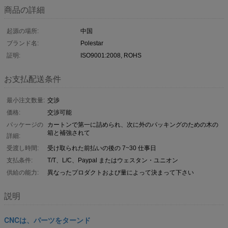
商品の詳細
起源の場所:
中国
ブランド名:
Polestar
証明:
ISO9001:2008, ROHS
お支払配送条件
最小注文数量:
交渉
価格:
交渉可能
パッケージの
カートンで第一に詰められ、次に外のパッキングのための木の
箱と補強されて
詳細:
受渡し時間:
受け取られた前払いの後の 7~30 仕事日
支払条件:
T/T、L/C、Paypal またはウェスタン・ユニオン
供給の能力:
異なったプロダクトおよび量によって決まって下さい
説明
CNCは、パーツをターンド