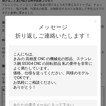
溶けること及び投げる科学技術プロセス
アルミニウム インゴット及び合金の溶けるとろ火で煮えるストーブは、チェッ
クアウト、投げる棒、均質化の処置、点検除去するガスを除去して半仕上げプロ
ダクト倉庫に置きました
放出の科学技術プロセス
メッセージ
アルミニウム棒、暖房、放出は、冷えて半仕上げプロダクト倉庫に、老化する処
置まっすぐになって、チェックアウト、置きました
折り返しご連絡いたします！
科学技術プロセスに塗る粉
、ungreasing1 加えられた、アルミニウム プロフィール ungreasing2、
washing1、washing2 のフィルムの形成、洗浄、粉のコーティング乾燥する、
純粋な水まき、下部構造凝固する、凝固の準備チェックアウトは半仕上げプロダ
クト倉庫に、置きました
陽極酸化の科学技術プロセス
、アルカリ清浄洗浄する、アルミニウム プロフィール、加えられる、
ungreased 洗浄、中和し、洗浄し、純粋な水まきの純粋な水まきの電気規則的
な着色、水洗浄を、下部構造沸騰させる、純粋な水まき穴のシーリング、洗浄、
湯の洗浄、下部構造陽極酸化します
私達の機械およびサービス
CNC 機械
CNC の機械化
旋盤
回転
粉砕機
粉砕