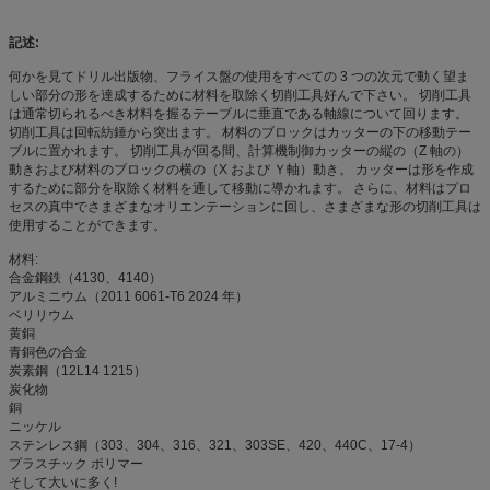
記述:
何かを見てドリル出版物、フライス盤の使用をすべての 3 つの次元で動く望ま
しい部分の形を達成するために材料を取除く切削工具好んで下さい。 切削工具
は通常切られるべき材料を握るテーブルに垂直である軸線について回ります。
切削工具は回転紡錘から突出ます。 材料のブロックはカッターの下の移動テー
ブルに置かれます。 切削工具が回る間、計算機制御カッターの縦の（Z 軸の）
動きおよび材料のブロックの横の（X および Ｙ軸）動き。 カッターは形を作成
するために部分を取除く材料を通して移動に導かれます。 さらに、材料はプロ
セスの真中でさまざまなオリエンテーションに回し、さまざまな形の切削工具は
使用することができます。
材料:
合金鋼鉄（4130、4140）
アルミニウム（2011 6061-T6 2024 年）
ベリリウム
黄銅
青銅色の合金
炭素鋼（12L14 1215）
炭化物
銅
ニッケル
ステンレス鋼（303、304、316、321、303SE、420、440C、17-4）
プラスチック ポリマー
そして大いに多く!