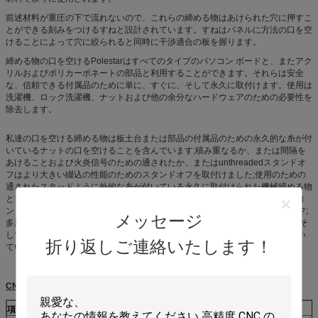
前述材料が重圧の下で流れないので、これらの締める物はあけられた穴に押すこ
とができる刻みをつけるすねと設計されています。すねはパネルに方法の口を空
けることによって穴に絞られると同時に干渉適合の板を握ります。
締める物の口を空けるPolestarはすべてのタイプのパソコン ボードと、またアク
リルおよびポリカーボネートの部品と利用することができます。それらは安全
な、信頼できる付属品のために単に、すぐに、そして永久に取付けます。使用は
洗濯機、ロック洗濯機、ナットおよび他の余分なハードウェアのための必要性を
除去します。
私達の口を空ける締める物は板土台または部品の付属品のための永久的な糸が付
いているナットの口を空けることを含んでいます;積み重なるか、または間隔を
あけることおよび火炎信号のための通されたか、またはunthreadedスタンドオ
フはより大きい綴込の性能のためのスタンドオフを取付けました;使用のための
通されたスタッドように外的な糸が付いている永久に取付けられた機械締める物
としてsolderableコネクターまたは;ねじか通されたハードウェアなしでパソコ
ン ボードをしっかり握るためにばねの行為を特色にする金属製のスタンドオフ;
メッセージ
多層パソコン ボードのめっきされたによ穴で使用される自己拡大の締める物;そ
してパソコン ボードの容易な土台そして取り外しのための非脱落型ネジが付い
折り返しご連絡いたします！
ているワンピースの板台紙ねじアセンブリ。
CNCの部品のために利用できる材料
項目
肩ねじ