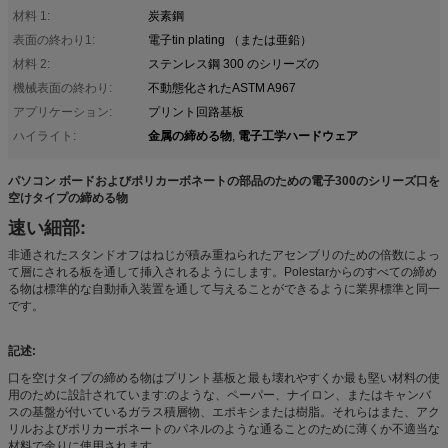
材料 1:
炭素鋼
表面の終わり1:
電子tin plating （または亜鉛）
材料 2:
ステンレス鋼 300 のシリーズの
機械表面の終わり:
不動態化されたASTM A967
アプリケーション:
プリント回路基板
金属の締める物
電子工学ハードウェア
ハイライト:
,
パソコン ボードおよびポリカーボネートの部品のための電子300のシリーズ口を
空けタイプの締める物
速い細部:
非通されたスタンドオフはねじが積み重ねられたアセンブリのための倍数によっ
て層にされる板を通して挿入されるようにします。Polestarからのすべての締め
る物は標準的な自動挿入装置を通して与えることができるように業界標準と同一
です。
記述:
口を空けタイプの締める物はプリント基板と最も壊れやすくか最も堅い材料の使
用のために設計されています:のような、ペーパー、ナイロン、またはキャンバ
スの基盤が付いているガラス積層物、エポキシまたは樹脂。それらはまた、アク
リルおよびポリカーボネートのパネルのような通ることのために薄くか不適当な
材料で余りに使用されます。