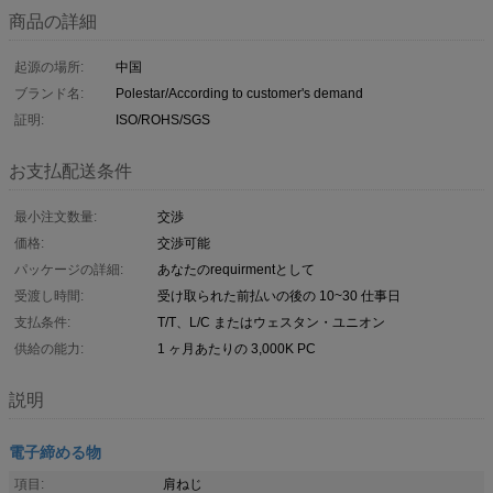
商品の詳細
起源の場所:
中国
ブランド名:
Polestar/According to customer's demand
証明:
ISO/ROHS/SGS
お支払配送条件
最小注文数量:
交渉
価格:
交渉可能
パッケージの詳細:
あなたのrequirmentとして
受渡し時間:
受け取られた前払いの後の 10~30 仕事日
支払条件:
T/T、L/C またはウェスタン・ユニオン
供給の能力:
1 ヶ月あたりの 3,000K PC
説明
電子締める物
項目:
肩ねじ