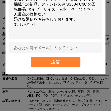
鋼鉄
1018,1045,1050,1117,1141,1144,11L17,11L41,12L15,12L14
8620,86L20、E52100、
proffを、切口100の、圧力の証拠疲れさせて下さい
ステンレス鋼
17-4PH、302,303,304,316,321,416,440,420
アルミニウム
2011,20246061,6063,6262,7075,5052
銅
110,145,147,314,316,360,544,624のBeryliumの銅
亜鉛
亜鉛、亜鉛合金
プラスチック
ABS、PCBのPC、ナイロン、アセタール、Celcon、Delron
他
青銅、黄銅、炭素鋼、穏やかな鋼鉄、堅くされた金属、貴金属
自動lathe& CNCの技術仕様は機械化の部品を旋盤にかけます
送信
項目
parts/CNCの鋭い部品を回すparts/CNCを製粉するparts/CNC
を機械で造るOEMの自動車部品/CNCの旋盤parts/CNC
証明
ISO9001:2008型の、RoHs、
機械化装置
CNCは機械、CNCの鋭い機械、CNCの旋盤、旋盤、4つの軸
線機械等集中しましたり、CNCのフライス盤、CNCの回
転。
材料
アルミニウム、鋼鉄、ステンレス鋼、黄銅、銅、青銅、
ABS、PC、PO、POM、ナイロン、テフロン等。
表面の終わり
、酸化物、めっき、陽極酸化される、等を刻む黒くされるポ
ーランド語、粉のコーティング、サンドブラスティング、レ
ーザー ブラシをかけます。