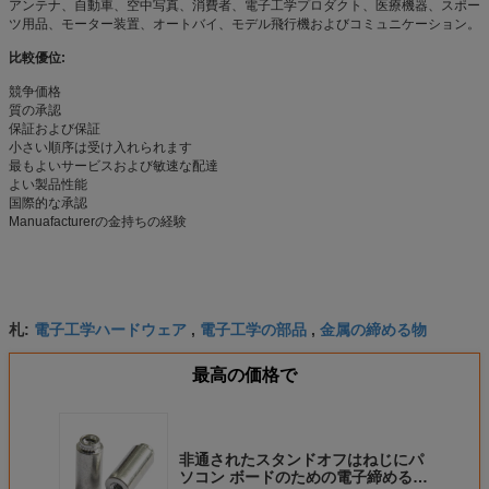
アンテナ、自動車、空中写真、消費者、電子工学プロダクト、医療機器、スポー
ツ用品、モーター装置、オートバイ、モデル飛行機およびコミュニケーション。
比較優位:
競争価格
質の承認
保証および保証
小さい順序は受け入れられます
最もよいサービスおよび敏速な配達
よい製品性能
国際的な承認
Manuafacturerの金持ちの経験
電子工学ハードウェア
電子工学の部品
金属の締める物
札:
,
,
最高の価格で
非通されたスタンドオフはねじにパ
ソコン ボードのための電子締める物