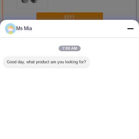
を与えます
続行
Ms Mia
電子締める物
多く
7:00 AM
Good day, what product are you looking for?
3/8" ISO/DINの標
習慣ASEの電子ハ
10-32スペース サ
3/8"円形
準のアルミニウム
ードウェア0.125"
ーキット ボードの
電子回路
円形の六角形の正
L 1/4"直径の男性-
ための真鍮の男女
る炭素鋼
方形のスペーサの
男性の六角形のス
の六角形のスタン
ジのスタ
電子締める物
タンドオフ
ドオフの電子締め
のスペー
る物
ま
言語を変えて下さい
Japanese
ホーム
|
わたしたち に つい て
|
連絡 ください
|
地図
|
Privacy Policy