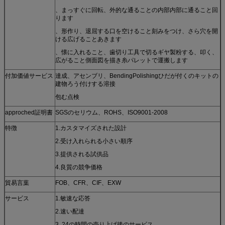
、まっすぐに回転、外的な通ることの内部内部に通ること回
ります
、形作り、退屈する口を空けること刻みをつけ、さら穴を開
ける広げることあきます
、懐に入れること、歯切り工具で切るギヤ製粉する、叩く、
広がること側面図を描き糸パレットで運搬します
付加価値サービス
達成、アセンブリ、BendingPolishingひだが付くのキットの
建物ろう付けする溶接
包む点検
approched証明書
SGSのセリウム、ROHS、ISO9001-2008
特徴
1.カスタマイズされた設計
2.受け入れられる小さい順序
3.提供される試供品
4.良質の競争価格
貿易言葉
FOB、CFR、CIF、EXW
サービス
1.敏速な応答
2.速い配達
3. 24の時間の売り上げ後のサービス