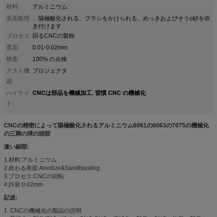
材料:
アルミニウム
表面処理:
、陽極酸化される、ブラシをかけられる、めっきおよびそうo砂を吹
き付けます
プロセス:
回るCNCの製粉
寛容:
0.01-0.02mm
検査:
100% の点検
テスト機
プロジェクタ
器:
CNCは部品を機械加工
習慣 CNC の機械化
ハイライ
,
ト:
CNCの精密によって陽極酸化されるアルミニウム6061の6063の7075の機械化
の三脚の球の頭部
速い細部:
1.材料:アルミニウム
2.終わる表面:Anodize&Sandblasting
3.プロセス:CNCの回転
4.許容:0.02mm
記述:
1. CNCの機械化の製品の説明