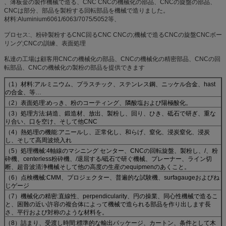
、薄板金の製作機械で造る、CNC CNCの機械化の部品、CNCの旋盤の部品、
CNCは部分、部品を製粉する回転部品を機械で造りました。
材料:Aluminium6061/6063/7075/5052等、
プロセス:、粉砕製粉するCNC回るCNC CNCの;機械で造るCNCの旋盤CNCボー
リング;CNCの訓練、表面処理
私達の工場は顧客用CNCの機械化の部品、CNCの機械化の精密部品、CNCの回
転部品、CNCの機械化の製粉の部品を提供できます
（1）材料:アルミニウム、プラスチック、ステンレス鋼、ニッケル合金、hast
の合金、等…
（2）表面処理:めっき、粉のコーティング、隣酸塩および陽極酸化。
（3）処理方法:鋳造、鍛造材、放出、製粉し、回り、ひき、砥石で研ぎ、重な
り合い、口を空け、そして他CNC
（4）熱処理の機能:アニールし、正常化し、和らげ、窒化、浸炭窒化、浸炭
し、そして高周波焼入れ
（5）処理機械:4軸線のマシニング センター、CNCの回転旋盤、製粉し、/、粉
砕機、centerless粉砕機、/退屈する/砥石で研ぐ機械、プレーナー、ライン切
断、超音波清浄機械そして他の高度の生産のequipmenのあくこと。
（6）点検機械:CMM、プロジェクター、普遍的な試験機、surfagaugeおよびね
じゲージ
（7）機械化の精密:直線性、perpendicularity、円の操業、同心性機械で造るこ
と、困難の近い許容の複合体によって機械で造られる部品を作り出します長
さ、平行および対称のような材料を。
（8）詰まり、受渡し時間:標準的な輸出パッケージ、カートン、条件として木