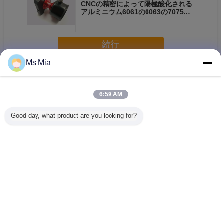
CNCの精密によって陽極酸化される
アルミニウム6061の6063の7075の
機械化の三脚の球の頭部
続行
Ms Mia
CNC アルミニウム部品
多く
6:59 AM
Good day, what product are you looking for?
注文CNCアルミニ
陽極酸化された
6063のT5アルミ
精密CNC
ウムはサンド ブラ
CNCのアルミニウ
ニウム冷却ひれ熱
ウムは電
ストのキットを取
ム部品、押された
ラジエーターCNC
ためのCN
付けるカメラを分
LEDの電球の光は/
の機械化の部品
脱熱器を
けます
脱熱器突き出まし
た
言語を変えて下さい
Japanese