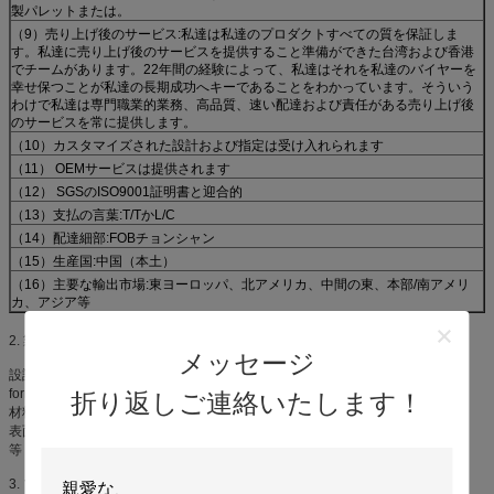
製パレットまたは。
（9）売り上げ後のサービス:私達は私達のプロダクトすべての質を保証しま
す。私達に売り上げ後のサービスを提供すること準備ができた台湾および香港
でチームがあります。22年間の経験によって、私達はそれを私達のバイヤーを
幸せ保つことが私達の長期成功へキーであることをわかっています。そういう
わけで私達は専門職業的業務、高品質、速い配達および責任がある売り上げ後
のサービスを常に提供します。
（10）カスタマイズされた設計および指定は受け入れられます
（11） OEMサービスは提供されます
（12） SGSのISO9001証明書と迎合的
（13）支払の言葉:T/TかL/C
（14）配達細部:FOBチョンシャン
（15）生産国:中国（本土）
（16）主要な輸出市場:東ヨーロッパ、北アメリカ、中間の東、本部/南アメリ
カ、アジア等
2. 製造プロセス
メッセージ
設計はsamplespurchaseの物質的な削除のmachininigの溶接/曲がる
formingsurfaceの処置の点検を組み立てますproductsPackageを確認します
折り返しご連絡いたします！
材料:鋼鉄、鉄、ステンレス鋼、アルミニウム、銅、等
表面処理:、スプレー式塗料めっきされる、亜鉛ニッケルのクロム銅のサテン、
等
3. プロダクトの利点