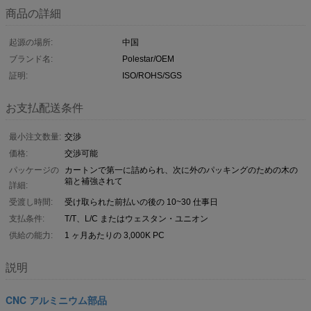
商品の詳細
起源の場所:
中国
ブランド名:
Polestar/OEM
証明:
ISO/ROHS/SGS
お支払配送条件
最小注文数量:
交渉
価格:
交渉可能
パッケージの
カートンで第一に詰められ、次に外のパッキングのための木の
箱と補強されて
詳細:
受渡し時間:
受け取られた前払いの後の 10~30 仕事日
支払条件:
T/T、L/C またはウェスタン・ユニオン
供給の能力:
1 ヶ月あたりの 3,000K PC
説明
CNC アルミニウム部品