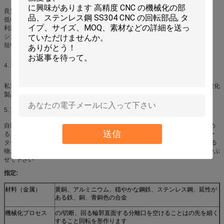
良質の競争価格。
低いMOQ （100pcsはある特別条項で受諾可能です）。
利用できるカスタマイズされたサイズおよびspec /OEM。
シンセンおよびHKの近く、便利な交通機関。
短い調達期間（順序qtyに従う7-30days）。
4. 私達のプロダクトの適用
私達の主要なプロダクトは家の電気器具、スポーツの電気器具、携帯電話、電化
製品、ライト、おもちゃ、腕時計および自動車産業等で使用されます。
5. 選ぶべきあなたのためのより多くのプロダクト
自動旋盤の部分、おもちゃのナットを、スタッド圧力リベット リベットで留め
送信
る、車軸、圧力PEMの標準的な部品、銅シリンダー、感動的な軸線、中心モー
ター シャフトおよびシャフトギア;部品、型、脱熱器、異なったタイプの締める
物およびステンレス鋼、銅およびアルミ合金プロダクトを押すことに金属をかぶ
せて下さい
指定:
材料（金属）
黄銅、アルミニウム、穏やかな鋼鉄、ステンレス鋼、延性が
ある鉄、銅、青銅色の合金
機械化プロセス
の/切断、回る輪郭直面する分離口を空けることはの先を細く
すること回転を形作ります