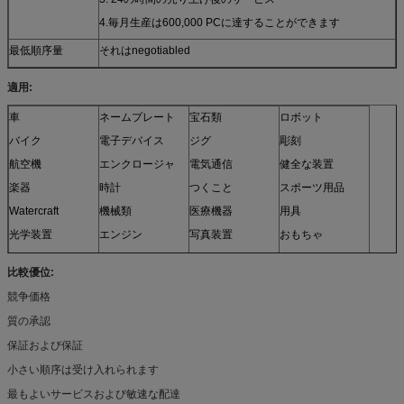
4.毎月生産は600,000 PCに達することができます
最低順序量
それはnegotiabled
適用:
車
ネームプレート
宝石類
ロボット
バイク
電子デバイス
ジグ
彫刻
航空機
エンクロージャ
電気通信
健全な装置
楽器
時計
つくこと
スポーツ用品
Watercraft
機械類
医療機器
用具
光学装置
エンジン
写真装置
おもちゃ
センサー
家具
そして多く
比較優位:
モデル
競争価格
質の承認
保証および保証
小さい順序は受け入れられます
最もよいサービスおよび敏速な配達