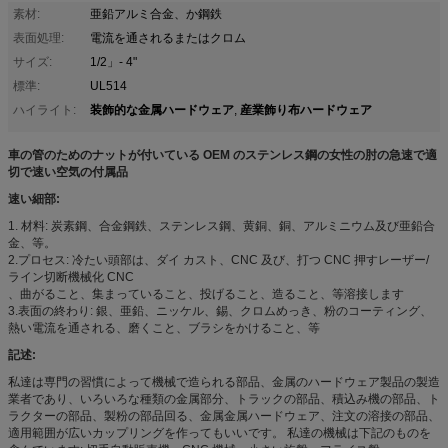
素材:
亜鉛アルミ合金、か鋼鉄
表面処理:
電流を通されるまたはクロム
サイズ:
1/2」- 4"
標準:
UL514
装飾的な金属ハードウェア
産業飾り布ハードウェア
ハイライト:
,
車の管のためのナットが付いている OEM のステンレス鋼の女性の肘の急速で適
切で速い空気の付属品
速い細部:
1. 材料: 炭素鋼、合金鋼鉄、ステンレス鋼、黄銅、銅、アルミニウム及び亜鉛合
金、等。
2.プロセス: 冷たい頭部は、ダイ カスト、CNC 及び、打つ CNC 押すレーザー/
ライン切断機械化 CNC
、曲がること、集まっていること、投げること、造ること、等溶接します
3.表面の終わり: 銀、亜鉛、ニッケル、錫、クロムめっき、粉のコーティング、
熱い電流を通される、磨くこと、ブラシをかけること、等
記述:
私達は専門の習慣によって機械で造られる部品、金属のハードウェア製品の製造
業者であり、いろいろな種類の金属部分、トラックの部品、積込み機の部品、ト
ラクターの部品、製粉の部品回る、金属金属ハードウェア、注文の溶接の部品、
適用範囲が広いカップリングを作ってもいいです。 私達の機械は下記のものを