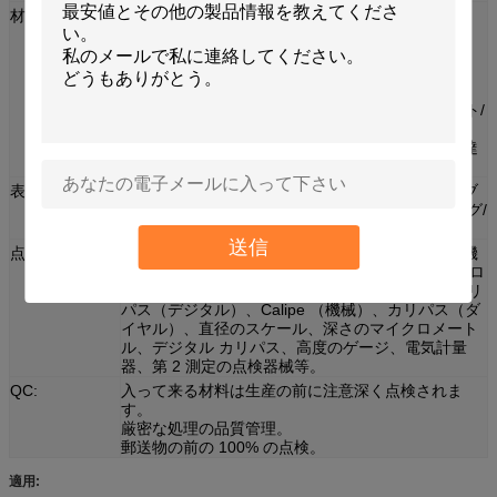
材料の機能:
アルミ合金: 5052/6061/6063/2017/7075 等。
黄銅: H59/3602/2604/H62/等。
銅/青銅
ステンレス鋼: 201/202/303/304/316/412 等。
鋼鉄合金: 炭素鋼は/鋼鉄等死にます。
他の特別な材料: ルーサイト/ナイロン/ベークライト/
プラスチック等。
さまざまな種類の材料はあなたの条件に従って私達
作り出すことができます選ぶことができます。
表面処理:
陽極酸化は/酸化物/////絵画/粉のポーランド語粉砕ブ
ラシをかけること電気めっき/熱処理をコーティング/
ニッケル メッキ黒くします。
送信
点検工具細工:
外のマイクロメートル、中のマイクロメートル（機
械）、Digimatic のマイクロメートル、内部マイクロ
メートル、機械カリパス、バーニヤ カリパス、カリ
パス（デジタル）、Calipe （機械）、カリパス（ダ
イヤル）、直径のスケール、深さのマイクロメート
ル、デジタル カリパス、高度のゲージ、電気計量
器、第 2 測定の点検器械等。
QC:
入って来る材料は生産の前に注意深く点検されま
す。
厳密な処理の品質管理。
郵送物の前の 100% の点検。
適用: