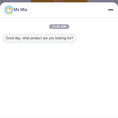
Ms Mia
注文の金属ハードウェア
多く
11:41 AM
Good day, what product are you looking for?
農業機械の注文の
注文の金属ハード
注文の金属ハード
亜鉛-アル
金属ハードウェア
ウェア産業付属品
ウェア 128mm
適用範囲
はステンレス鋼/鋼
CC 黄色の子供の
気水路の付
鉄 OEM サービス
コーナーのアクリ
めねじの
を分けます
ルの列車棒キャビ
ン
ネットの引きのハ
言語を変えて下さい
ンドル
Japanese
ホーム
|
わたしたち に つい て
|
連絡 ください
|
地図
|
Privacy Policy
デスクトップの眺め
Copyright © 2015 - 2026 SUZHOU POLESTAR METAL PRODUCTS CO., LTD.
All rights reserved.