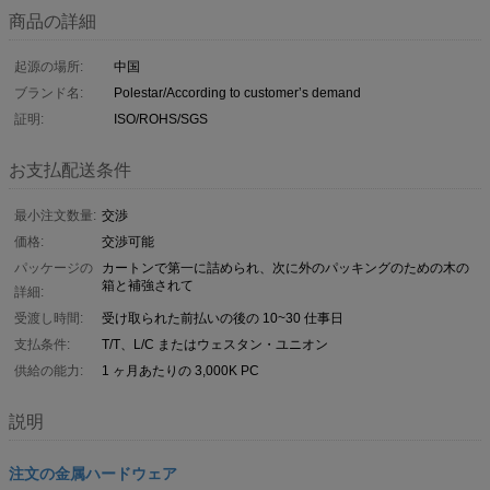
商品の詳細
起源の場所:
中国
ブランド名:
Polestar/According to customer’s demand
証明:
ISO/ROHS/SGS
お支払配送条件
最小注文数量:
交渉
価格:
交渉可能
パッケージの
カートンで第一に詰められ、次に外のパッキングのための木の
箱と補強されて
詳細:
受渡し時間:
受け取られた前払いの後の 10~30 仕事日
支払条件:
T/T、L/C またはウェスタン・ユニオン
供給の能力:
1 ヶ月あたりの 3,000K PC
説明
注文の金属ハードウェア