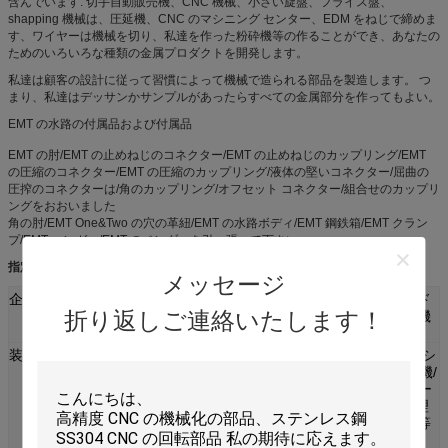
含んでいます: 切手自動販売機、CNC 機械、小さい旋盤、フライス盤、
shapping 機械は、圧延機、CNC のマシニング センター、EDM をねじで締めま
す、ワイヤーは機械を切り、私達を作った粉砕機等の作ることができ、あなたの
ためのいろいろな種類の金属プロダクトを開発します。
私達は顧客の設計に従って習慣によって機械で造られる部品を製造します。 つ
まり、私達はデッサンかサンプルがあったらすべての金属部分を作ってもよい。
EMT の水路の付属品および付属品
EMT の肘/EMT の止めねじのコネクター/EMT の止めねじのカップリング/EMT
の圧縮のコネクター/EMT の圧縮のカップリング/液体の堅いコネクター/屈曲の
圧搾のコネクターは/角のカップリング/オフセット コネクター/組合せのカップリ
ングをおおいました
角の肘/EMT One&Two の穴の革紐/EMT の水路ボディ/EMT 鋼鉄箱/EMT クラン
プ/EMT ハンガー/EMT のベンダーを引っ張って下さい
指定:
メッセージ
企業:
等を印刷する機械類、電子工学、自動装置、ハード
折り返しご連絡いたします！
ウェア、自動車、コンピュータ、化学薬品、医療機
器、防衛。
装置の機能:
CNC の旋盤/旋盤/Machines/CNC の曲がる機械/マシ
ニング センター/粉砕機/フライス盤/回転機械溶接機/
打抜き機のせん断する自動 Lathes/CNC はワイヤー
切口レーザーの切口/機械/磨く機械/結合された処理
機械および他に溝を堀る打つ機械プロセス用機器等
を専門にしました。