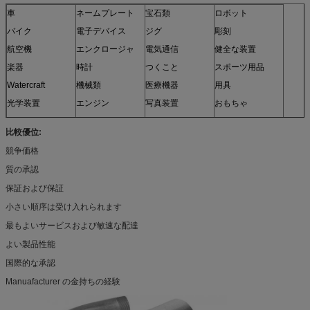
車
ネームプレート
宝石類
ロボット
バイク
電子デバイス
ジグ
彫刻
航空機
エンクロージャ
電気通信
健全な装置
楽器
時計
つくこと
スポーツ用品
Watercraft
機械類
医療機器
用具
光学装置
エンジン
写真装置
おもちゃ
センサー
家具
そして多く
比較優位:
モデル
競争価格
質の承認
保証および保証
小さい順序は受け入れられます
最もよいサービスおよび敏速な配達
よい製品性能
国際的な承認
Manuafacturer の金持ちの経験