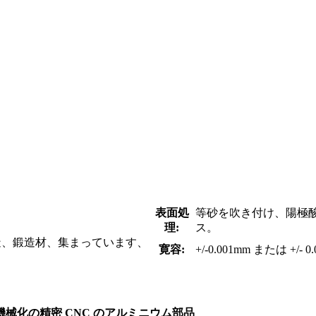
表面処
等砂を吹き付け、陽極
理:
ス。
造、鍛造材、集まっています、
寛容:
+/-0.001mm または +/- 0.
の機械化の精密 CNC のアルミニウム部品