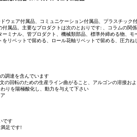
ハードウェア付属品、コミュニケーション付属品、プラスチック
付属品。主要なプロダクトは次のとおりです: 、コラムの関係、
ターミナル、管プロダクト、機械類部品、標準外締める物、モ
リベットで留める、ロール花軸リベットで留める、圧力ねじをリベ
rs の調達を含んでいます
製粉する、注文の回転のための生産ライン曲がること、アルゴンの溶接
終わりを陽極酸化し、動力を与えて下さい
ェア
いいです
満足です!