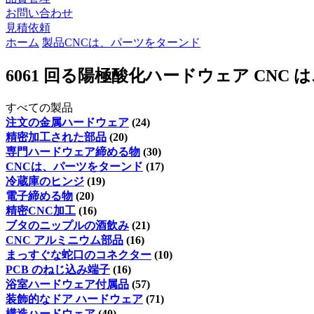
お問い合わせ
見積依頼
ホーム
製品
CNCは、パーツをターンド
6061 回る陽極酸化ハードウェア CNC
すべての製品
注文の金属ハードウェア
(24)
精密加工された部品
(20)
専門ハードウェア締める物
(30)
CNCは、パーツをターンド
(17)
冷蔵庫のヒンジ
(19)
電子締める物
(20)
精密CNC加工
(16)
ブタのニップルの酒飲み
(21)
CNC アルミニウム部品
(16)
まっすぐな蛇口のコネクター
(10)
PCB のねじ込み端子
(16)
浴室ハードウェア付属品
(57)
装飾的なドア ハードウェア
(71)
構造ハードウェア
(40)