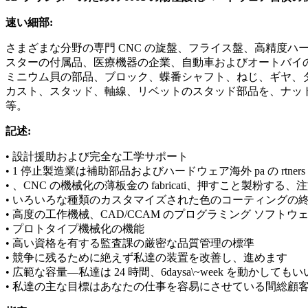
速い細部:
さまざまな分野の専門 CNC の旋盤、フライス盤、高精度
スターの付属品、医療機器の企業、自動車およびオートバイの
ミニウム貝の部品、ブロック、蝶番シャフト、ねじ、ギヤ、
カスト、スタッド、軸線、リベットのスタッド部品を、ナットを
等。
記述:
• 設計援助および完全な工学サポート
• 1 停止製造業は補助部品およびハードウェア海外 pa の rtne
• 、CNC の機械化の薄板金の fabricati、押すこと
• いろいろな種類のカスタマイズされた色のコーティングの
• 高度の工作機械、CAD/CCAM のプログラミング ソフトウ
• プロトタイプ機械化の機能
• 高い資格を有する監査課の厳密な品質管理の標準
• 競争に残るために絶えず私達の装置を改善し、進めます
• 広範な容量—私達は 24 時間、6daysa\~week を動かしても
• 私達の主な目標はあなたの仕事を容易にさせている間総顧客