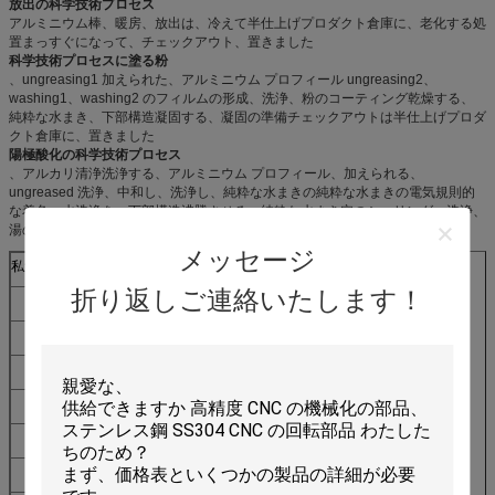
放出の科学技術プロセス
アルミニウム棒、暖房、放出は、冷えて半仕上げプロダクト倉庫に、老化する処
置まっすぐになって、チェックアウト、置きました
科学技術プロセスに塗る粉
、ungreasing1 加えられた、アルミニウム プロフィール ungreasing2、
washing1、washing2 のフィルムの形成、洗浄、粉のコーティング乾燥する、
純粋な水まき、下部構造凝固する、凝固の準備チェックアウトは半仕上げプロダ
クト倉庫に、置きました
陽極酸化の科学技術プロセス
、アルカリ清浄洗浄する、アルミニウム プロフィール、加えられる、
ungreased 洗浄、中和し、洗浄し、純粋な水まきの純粋な水まきの電気規則的
な着色、水洗浄を、下部構造沸騰させる、純粋な水まき穴のシーリング、洗浄、
湯の洗浄、下部構造陽極酸化します
メッセージ
私達の機械およびサービス
CNC 機械
CNC の機械化
折り返しご連絡いたします！
旋盤
回転
粉砕機
粉砕
CNC の曲がる機械
曲がること
ドリル機械
あくこと
ボーリング機械
ジグ ボーリング
EDM
EDM