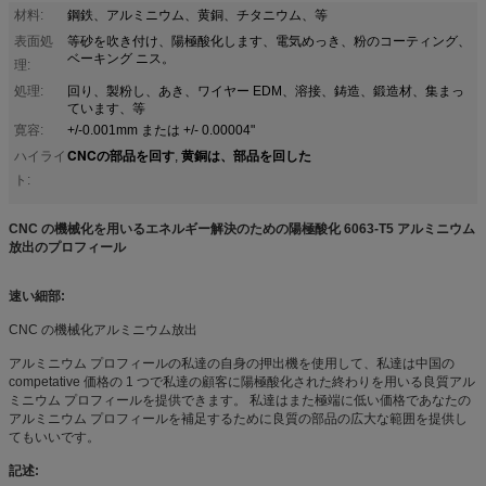
材料:
鋼鉄、アルミニウム、黄銅、チタニウム、等
表面処
等砂を吹き付け、陽極酸化します、電気めっき、粉のコーティング、
ベーキング ニス。
理:
処理:
回り、製粉し、あき、ワイヤー EDM、溶接、鋳造、鍛造材、集まっ
ています、等
寛容:
+/-0.001mm または +/- 0.00004"
CNCの部品を回す
黄銅は、部品を回した
ハイライ
,
ト:
CNC の機械化を用いるエネルギー解決のための陽極酸化 6063-T5 アルミニウム
放出のプロフィール
速い細部:
CNC の機械化アルミニウム放出
アルミニウム プロフィールの私達の自身の押出機を使用して、私達は中国の
competative 価格の 1 つで私達の顧客に陽極酸化された終わりを用いる良質アル
ミニウム プロフィールを提供できます。 私達はまた極端に低い価格であなたの
アルミニウム プロフィールを補足するために良質の部品の広大な範囲を提供し
てもいいです。
記述: