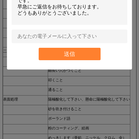
押すこと
Laster の切断
放出
プラスチック注入の鋳造物
砂型で作るダイ カストは
二次操作
溶接するろう付け
送信
刻みをつけること
細長い穴がつくこと
叩くこと
通ること
表面処理
陽極酸化して下さい、懸命に陽極酸化して下さい
砂を吹き付けること
ポーランド語
粉のコーティング、絵画
めっきします（亜鉛、ニッケル、クロム、金）