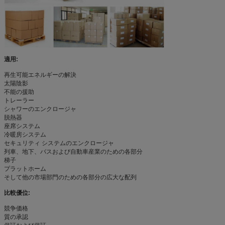
適用:
再生可能エネルギーの解決
太陽陰影
不能の援助
トレーラー
シャワーのエンクロージャ
脱熱器
座席システム
冷暖房システム
セキュリティ システムのエンクロージャ
列車、地下、バスおよび自動車産業のための各部分
梯子
プラットホーム
そして他の市場部門のための各部分の広大な配列
比較優位:
競争価格
質の承認