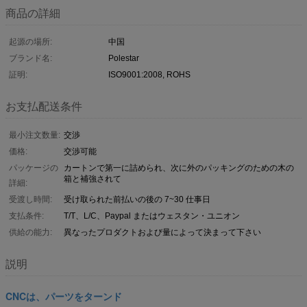
商品の詳細
起源の場所:
中国
ブランド名:
Polestar
証明:
ISO9001:2008, ROHS
お支払配送条件
最小注文数量:
交渉
価格:
交渉可能
パッケージの
カートンで第一に詰められ、次に外のパッキングのための木の
箱と補強されて
詳細:
受渡し時間:
受け取られた前払いの後の 7~30 仕事日
支払条件:
T/T、L/C、Paypal またはウェスタン・ユニオン
供給の能力:
異なったプロダクトおよび量によって決まって下さい
説明
CNCは、パーツをターンド