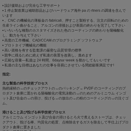
• 設計援助および完全な工学サポート
• 1 停止製造業は補助部品およびハードウェア海外 pa の rtners の調達を含んで
います
• 、CNC の機械化の薄板金の fabricati、押すこと製粉する、注文の回転のための
生産ライン曲がること、アルゴンの溶接および表面の終わりを完了して下さい
• いろいろな種類のカスタマイズされた色のコーティングの終わりを陽極酸化
し、動力を与えて下さい
• 高度の工作機械、CAD/CCAM のプログラミング ソフトウェア
• プロトタイプ機械化の機能
• 高い資格を有する監査課の厳密な品質管理の標準
• 競争に残るために絶えず私達の装置を改善し、進めます
• 広範な容量—私達は 24 時間、6daysa~week を動かしてもいいです
• 私達の主な目標はあなたの仕事を容易にさせている間総顧客満足です!
指定:
主な製造の科学技術プロセス
熱絶縁材の→のチェックアウトの→のパッキング→ PVDF のコーティングのプ
ロダクト倉庫に置かれる陽極酸化の電気泳動の→のためのアルミニウム インゴ
ット及び合金の→の溶け、投げる→の放出の→の粉のコーティングの→の注ぐゴ
ム。
溶けること及び投げる科学技術プロセス
アルミニウム インゴット及び合金の溶けるとろ火で煮えるストーブは、チェッ
クアウト、投げる棒、均質化の処置、点検除去するガスを除去して半仕上げプロ
ダクト倉庫に置きました