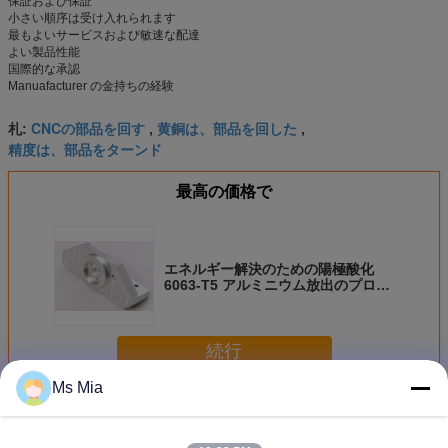
保証および保証
小さい順序は受け入れられます
最もよいサービスおよび敏速な配達
よい製品性能
国際的な承認
Manuafacturer の金持ちの経験
CNCの部品を回す
黄銅は、部品を回した
札:
,
,
精度は、部品をターンド
最高の価格で
エネルギー解決のための陽極酸化
6063-T5 アルミニウム放出のプロフ
ィール
続行
Ms Mia
CNCは、パーツをターンド
多く