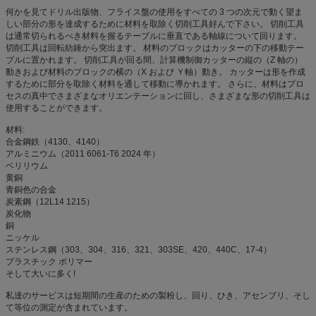
何かを見てドリル出版物、フライス盤の使用をすべての 3 つの次元で動く望ま
しい部分の形を達成するために材料を取除く切削工具好んで下さい。 切削工具
は通常切られるべき材料を握るテーブルに垂直である軸線について回ります。
切削工具は回転紡錘から突出ます。 材料のブロックはカッターの下の移動テー
ブルに置かれます。 切削工具が回る間、計算機制御カッターの縦の（Z 軸の）
動きおよび材料のブロックの横の（X および Ｙ軸）動き。 カッターは形を作成
するために部分を取除く材料を通して移動に導かれます。 さらに、材料はプロ
セスの真中でさまざまなオリエンテーションに回し、さまざまな形の切削工具は
使用することができます。
材料:
合金鋼鉄（4130、4140）
アルミニウム（2011 6061-T6 2024 年）
ベリリウム
黄銅
青銅色の合金
炭素鋼（12L14 1215）
炭化物
銅
ニッケル
ステンレス鋼（303、304、316、321、303SE、420、440C、17-4）
プラスチック ポリマー
そして大いに多く!
私達のサービスは短期間の生産のための製粉し、回り、ひき、アセンブリ、そし
て等位の測定が含まれています。